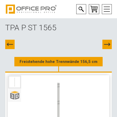
TPA P ST 1565
Freistehende hohe Trennwände 156,5 cm