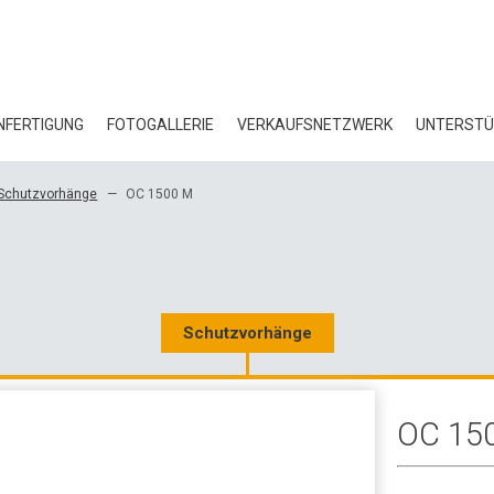
FERTIGUNG
FOTOGALLERIE
VERKAUFSNETZWERK
UNTERST
BL
Schutzvorhänge
OC 1500 M
ZE
ÖK
HE
Schutzvorhänge
3D
OC 15
GR