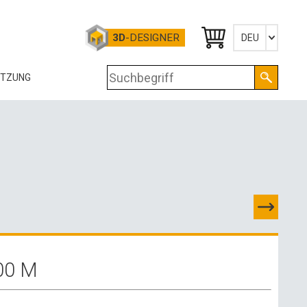
3D
-DESIGNER
DEU
Česky
ÜTZUNG
English
Deutsch
OG
RTIFIKATE
OLOGIE
RUNTERLADEN
-DATEN
00 M
OSSHANDELSKONTAKTE