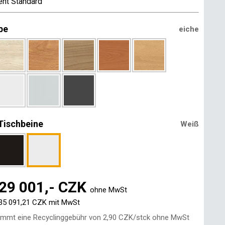
nt Standard
be
eiche
Tischbeine
Weiß
29 001,- CZK
ohne MwSt
35 091,21 CZK
mit MwSt
mmt eine Recyclinggebühr von
2,90 CZK
/stck ohne MwSt