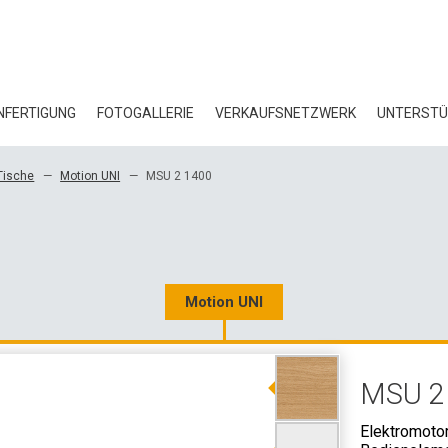
FERTIGUNG
FOTOGALLERIE
VERKAUFSNETZWERK
UNTERST
BL
Tische
Motion UNI
MSU 2 1400
ZE
ÖK
HE
Motion UNI
3D
MSU 2
GR
Elektromotor