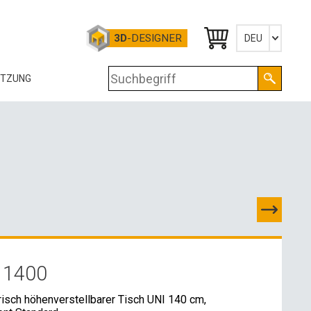
3D
-DESIGNER
DEU
Česky
ÜTZUNG
English
Deutsch
OG
RTIFIKATE
OLOGIE
RUNTERLADEN
-DATEN
 1400
OSSHANDELSKONTAKTE
isch höhenverstellbarer Tisch UNI 140 cm,