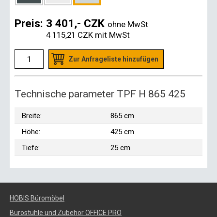
Preis:
3 401,- CZK
ohne MwSt
4 115,21 CZK
mit MwSt
Zur Anfrageliste hinzufügen
Technische parameter TPF H 865 425
Breite:
865 cm
Höhe:
425 cm
Tiefe:
25 cm
HOBIS Büromöbel
Bürostühle und Zubehör OFFICE PRO