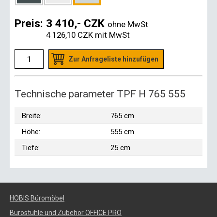
Preis:
3 410,- CZK
ohne MwSt
4 126,10 CZK
mit MwSt
Zur Anfrageliste hinzufügen
Technische parameter TPF H 765 555
Breite:
765 cm
Höhe:
555 cm
Tiefe:
25 cm
HOBIS Büromöbel
Bürostühle und Zubehör OFFICE PRO