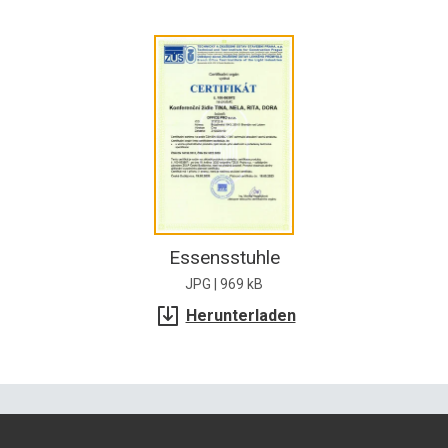
Essensstuhle
JPG | 969 kB
Herunterladen