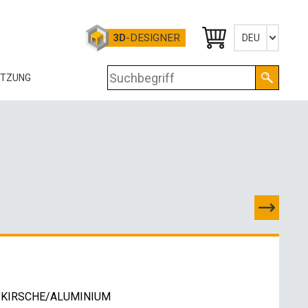
3D
-DESIGNER
DEU
Česky
ÜTZUNG
English
Deutsch
OG
RTIFIKATE
OLOGIE
RUNTERLADEN
-DATEN
OSSHANDELSKONTAKTE
hl, KIRSCHE/ALUMINIUM