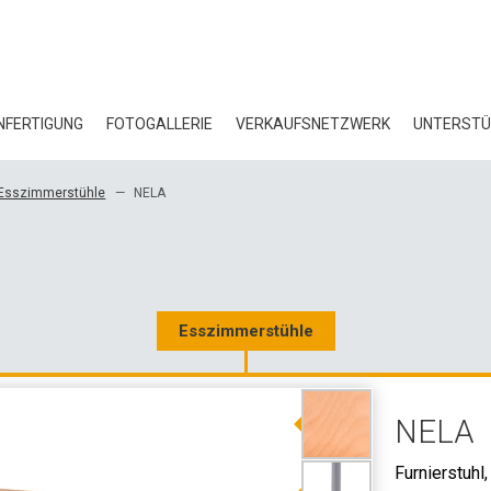
FERTIGUNG
FOTOGALLERIE
VERKAUFSNETZWERK
UNTERST
BL
Esszimmerstühle
NELA
ZE
ÖK
HE
Esszimmerstühle
3D
NELA
GR
Furnierstu