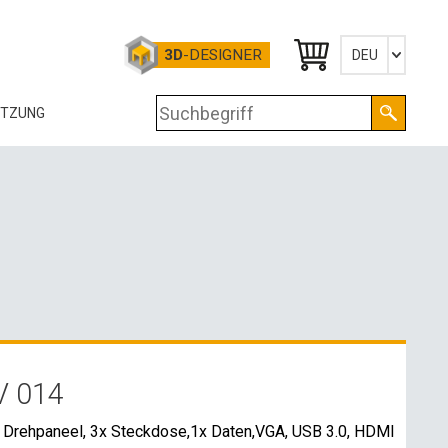
3D
-DESIGNER
DEU
Česky
ÜTZUNG
English
Deutsch
OG
RTIFIKATE
OLOGIE
RUNTERLADEN
-DATEN
V 014
OSSHANDELSKONTAKTE
s Drehpaneel, 3x Steckdose,1x Daten,VGA, USB 3.0, HDMI