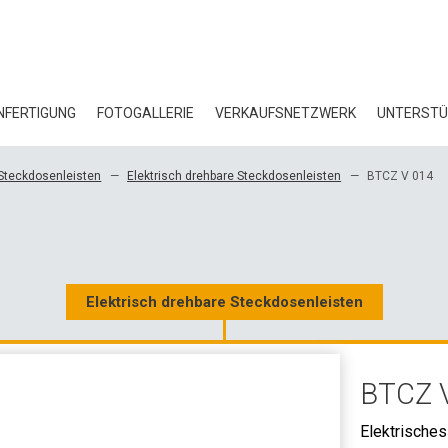
FERTIGUNG
FOTOGALLERIE
VERKAUFSNETZWERK
UNTERST
BL
Steckdosenleisten
Elektrisch drehbare Steckdosenleisten
BTCZ V 014
ZE
ÖK
HE
Elektrisch drehbare Steckdosenleisten
3D
BTCZ 
GR
Elektrische