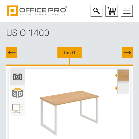
US O 1400
Uni O