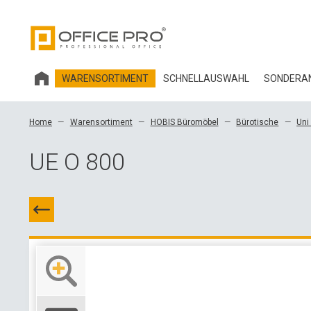
WARENSORTIMENT
SCHNELLAUSWAHL
SONDERAN
HOBIS BÜROMÖBEL
Home
Warensortiment
HOBIS Büromöbel
Bürotische
Uni
BÜROSTÜHLE UND ZUBEHÖR OFFICE PRO
UE O 800