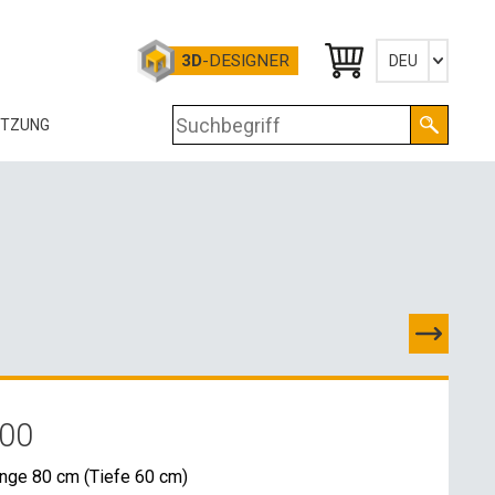
3D
-DESIGNER
DEU
Česky
ÜTZUNG
English
Deutsch
OG
RTIFIKATE
OLOGIE
RUNTERLADEN
-DATEN
800
OSSHANDELSKONTAKTE
änge 80 cm (Tiefe 60 cm)