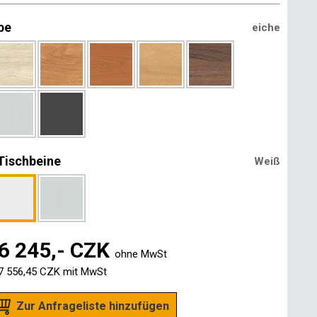
be
eiche
Tischbeine
Weiß
6 245,- CZK
ohne MwSt
7 556,45 CZK
mit MwSt
Zur Anfrageliste hinzufügen