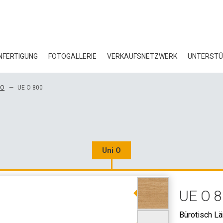
FERTIGUNG
FOTOGALLERIE
VERKAUFSNETZWERK
UNTERST
BL
 O
UE O 800
ZE
ÖK
HE
Uni O
3D
UE O 
GR
Bürotisch L