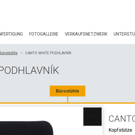
FERTIGUNG
FOTOGALLERIE
VERKAUFSNETZWERK
UNTERST
BL
Bürostühle
CANTO WHITE PODHLAVNÍK
ZE
 PODHLAVNÍK
ÖK
HE
Bürostühle
3D
CANTO
GR
Kopfstütze