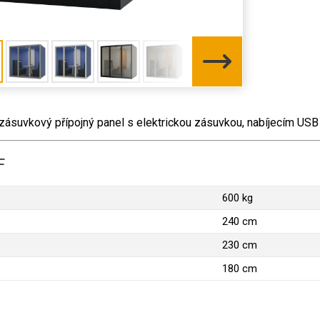
, zásuvkový přípojný panel s elektrickou zásuvkou, nabíjecím US
F
600 kg
240 cm
230 cm
180 cm