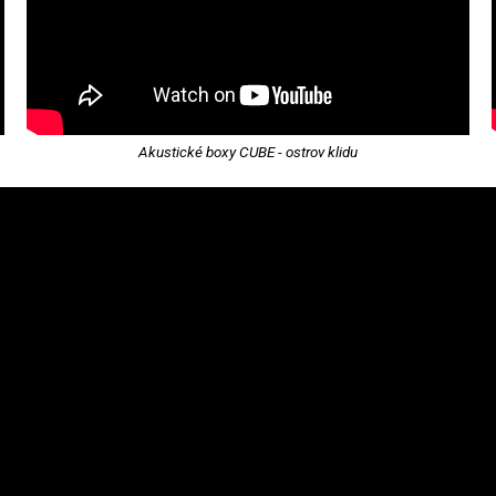
Akustické boxy CUBE - ostrov klidu