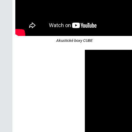
Akustické boxy CUBE